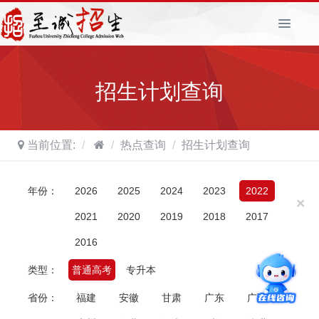
T
o
g
g
招生计划查询
l
e
n
a
当前位置:
热点查询
招生计划查询
v
i
g
年份：
2026
2025
2024
2023
2022
a
×
t
2021
2020
2019
2018
2017
i
2016
o
n
类型：
普通高考
专升本
省份：
福建
安徽
甘肃
广东
广西