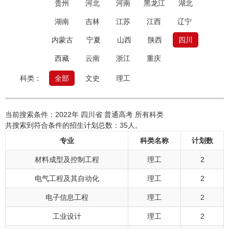
贵州
河北
河南
黑龙江
湖北
湖南
吉林
江苏
江西
辽宁
内蒙古
宁夏
山西
陕西
四川
西藏
云南
浙江
重庆
科类：
全部
文史
理工
当前搜索条件：2022年 四川省 普通高考 所有科类
共搜索到符合条件的招生计划总数：35人。
专业
科类名称
计划数
材料成型及控制工程
理工
2
电气工程及其自动化
理工
2
电子信息工程
理工
2
工业设计
理工
2