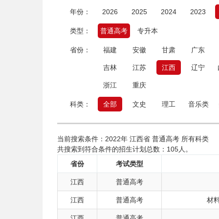
年份：
2026
2025
2024
2023
类型：
普通高考
专升本
省份：
福建
安徽
甘肃
广东
吉林
江苏
江西
辽宁
浙江
重庆
科类：
全部
文史
理工
音乐类
当前搜索条件：2022年 江西省 普通高考 所有科类
共搜索到符合条件的招生计划总数：105人。
省份
考试类型
江西
普通高考
江西
普通高考
材
江西
普通高考