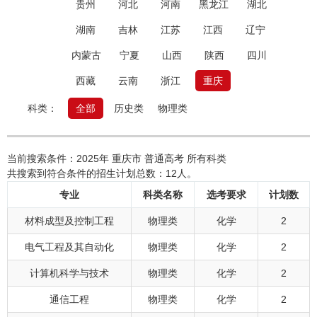
贵州
河北
河南
黑龙江
湖北
湖南
吉林
江苏
江西
辽宁
内蒙古
宁夏
山西
陕西
四川
西藏
云南
浙江
重庆
科类：
全部
历史类
物理类
当前搜索条件：2025年 重庆市 普通高考 所有科类
共搜索到符合条件的招生计划总数：12人。
专业
科类名称
选考要求
计划数
材料成型及控制工程
物理类
化学
2
电气工程及其自动化
物理类
化学
2
计算机科学与技术
物理类
化学
2
通信工程
物理类
化学
2