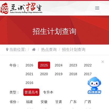
T
o
g
g
招生计划查询
l
e
n
a
当前位置:
热点查询
招生计划查询
v
i
×
g
年份：
2026
2025
2024
2023
2022
a
t
2021
2020
2019
2018
2017
i
2016
o
n
类型：
普通高考
专升本
省份：
福建
安徽
甘肃
广东
广西