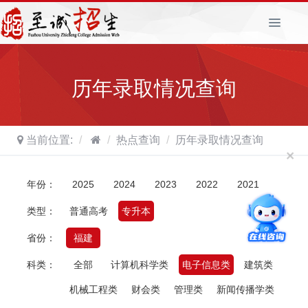
T
o
g
g
历年录取情况查询
l
e
n
a
当前位置:
热点查询
历年录取情况查询
v
×
i
g
年份：
2025
2024
2023
2022
2021
a
t
类型：
普通高考
专升本
i
o
省份：
福建
n
科类：
全部
计算机科学类
电子信息类
建筑类
机械工程类
财会类
管理类
新闻传播学类