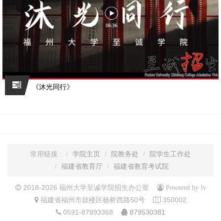
《沐光同行》
常用链接 :
学院主页
院教务处
院学生工作处
福建省教育厅
福建省教育考试院
2018-2026 福州大学至诚学院招生办公室
Powered by lv
福建省福州市鼓楼区杨桥西路50号
350002
0591-87893368
879530381